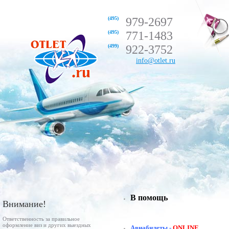
(495)
979-2697
(495)
771-1483
(499)
922-3752
info@otlet.ru
В помощь
Внимание!
Ответственность за правильное
оформление виз и других выездных
Авиабилеты -
ONLINE