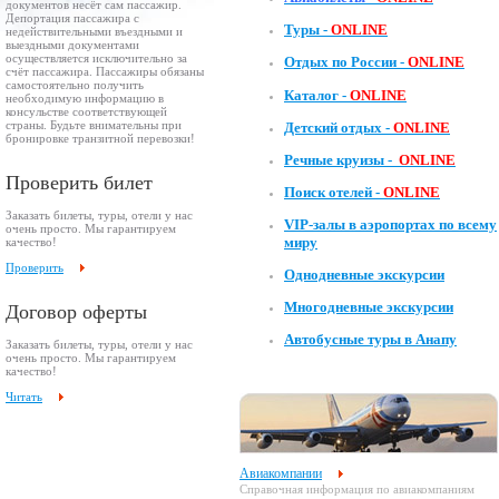
документов несёт сам пассажир.
Депортация пассажира с
Туры -
ONLINE
недействительными въездными и
выездными документами
осуществляется исключительно за
Отдых по России -
ONLINE
счёт пассажира. Пассажиры обязаны
самостоятельно получить
Каталог -
ONLINE
необходимую информацию в
консульстве соответствующей
страны. Будьте внимательны при
Детский отдых -
ONLINE
бронировке транзитной перевозки!
Речные круизы -
ONLINE
Проверить билет
Поиск отелей -
ONLINE
Заказать билеты, туры, отели у нас
VIP-залы в аэропортах по всему
очень просто. Мы гарантируем
миру
качество!
Проверить
Однодневные экскурсии
Многодневные экскурсии
Договор оферты
Автобусные туры в Анапу
Заказать билеты, туры, отели у нас
очень просто. Мы гарантируем
качество!
Читать
Авиакомпании
Справочная информация по авиакомпаниям